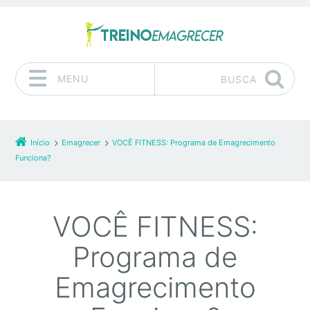
MENU
BUSCA
Pular para o conteúdo
Início
Emagrecer
VOCÊ FITNESS: Programa de Emagrecimento
Funciona?
VOCÊ FITNESS:
Programa de
Emagrecimento