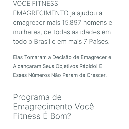
VOCÊ FITNESS
EMAGRECIMENTO já ajudou a
emagrecer mais 15.897 homens e
mulheres, de todas as idades em
todo o Brasil e em mais 7 Países.
Elas Tomaram a Decisão de Emagrecer e
Alcançaram Seus Objetivos Rápido! E
Esses Números Não Param de Crescer.
Programa de
Emagrecimento Você
Fitness É Bom?