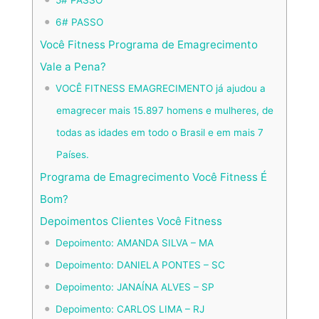
5# PASSO
6# PASSO
Você Fitness Programa de Emagrecimento
Vale a Pena?
VOCÊ FITNESS EMAGRECIMENTO já ajudou a
emagrecer mais 15.897 homens e mulheres, de
todas as idades em todo o Brasil e em mais 7
Países.
Programa de Emagrecimento Você Fitness É
Bom?
Depoimentos Clientes Você Fitness
Depoimento: AMANDA SILVA – MA
Depoimento: DANIELA PONTES – SC
Depoimento: JANAÍNA ALVES – SP
Depoimento: CARLOS LIMA – RJ