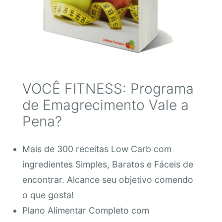
VOCÊ FITNESS: Programa
de Emagrecimento Vale a
Pena?
Mais de 300 receitas Low Carb com
ingredientes Simples, Baratos e Fáceis de
encontrar. Alcance seu objetivo comendo
o que gosta!
Plano Alimentar Completo com