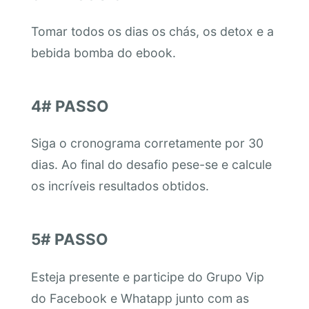
Tomar todos os dias os chás, os detox e a
bebida bomba do ebook.
4# PASSO
Siga o cronograma corretamente por 30
dias. Ao final do desafio pese-se e calcule
os incríveis resultados obtidos.
5# PASSO
Esteja presente e participe do Grupo Vip
do Facebook e Whatapp junto com as