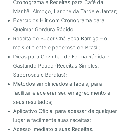
Cronograma e Receitas para Café da
Manhã, Almoço, Lanche da Tarde e Jantar;
Exercícios Hiit com Cronograma para
Queimar Gordura Rápido.
Receita do Super Chá Seca Barriga – o
mais eficiente e poderoso do Brasil;
Dicas para Cozinhar de Forma Rápida e
Gastando Pouco (Receitas Simples,
Saborosas e Baratas);
Métodos simplificados e fáceis, para
facilitar e acelerar seu emagrecimento e
seus resultados;
Aplicativo Oficial para acessar de qualquer
lugar e facilmente suas receitas;
Acesso imediato à suas Receitas.