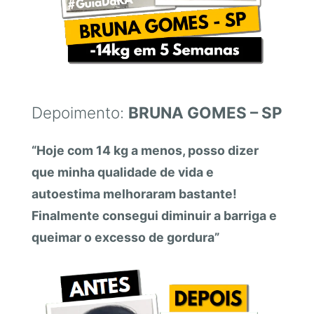
Depoimento:
BRUNA GOMES – SP
“Hoje com 14 kg a menos, posso dizer
que minha qualidade de vida e
autoestima melhoraram bastante!
Finalmente consegui diminuir a barriga e
queimar o excesso de gordura”