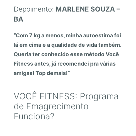
Depoimento:
MARLENE SOUZA –
BA
“Com 7 kg a menos, minha autoestima foi
lá em cima e a qualidade de vida também.
Queria ter conhecido esse método Você
Fitness antes, já recomendei pra várias
amigas! Top demais!”
VOCÊ FITNESS: Programa
de Emagrecimento
Funciona?