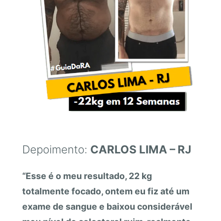
Depoimento:
CARLOS LIMA – RJ
“Esse é o meu resultado, 22 kg
totalmente focado, ontem eu fiz até um
exame de sangue e baixou considerável