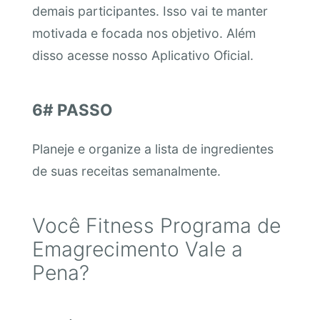
demais participantes. Isso vai te manter
motivada e focada nos objetivo. Além
disso acesse nosso Aplicativo Oficial.
6# PASSO
Planeje e organize a lista de ingredientes
de suas receitas semanalmente.
Você Fitness Programa de
Emagrecimento Vale a
Pena?