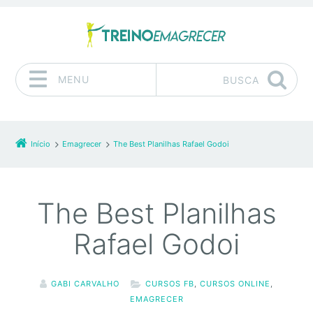
MENU
BUSCA
Pular para o conteúdo
Início
Emagrecer
The Best Planilhas Rafael Godoi
The Best Planilhas
Rafael Godoi
GABI CARVALHO
CURSOS FB
,
CURSOS ONLINE
,
EMAGRECER