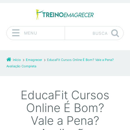
MENU
BUSCA
Pular para o conteúdo
Início
Emagrecer
EducaFit Cursos Online É Bom? Vale a Pena?
Avaliação Completa
EducaFit Cursos
Online É Bom?
Vale a Pena?