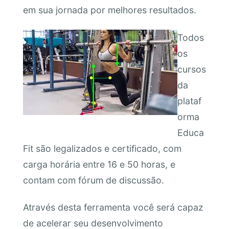
em sua jornada por melhores resultados.
Todos
os
cursos
da
plataf
orma
Educa
Fit são legalizados e certificado, com
carga horária entre 16 e 50 horas, e
contam com fórum de discussão.
Através desta ferramenta você será capaz
de acelerar seu desenvolvimento