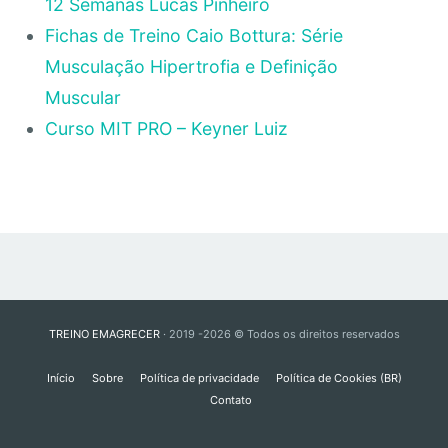
12 Semanas Lucas Pinheiro
Fichas de Treino Caio Bottura: Série
Musculação Hipertrofia e Definição
Muscular
Curso MIT PRO – Keyner Luiz
TREINO EMAGRECER
· 2019 -2026 © Todos os direitos reservados
Início
Sobre
Política de privacidade
Política de Cookies (BR)
Contato