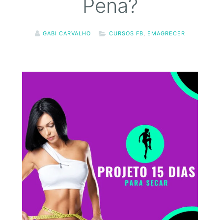
Pena?
GABI CARVALHO
CURSOS FB
,
EMAGRECER