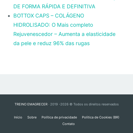
DE FORMA RÁPIDA E DEFINITIVA
BOTTOX CAPS – COLÁGENO
HIDROLISADO: O Mais completo
Rejuvenescedor – Aumenta a elasticidade
da pele e reduz 96% das rugas
TREINO EMAGRECER
· 2019 -2026 © Todos os direitos reservados
Início
Sobre
Política de privacidade
Política de Cookies (BR)
Contato