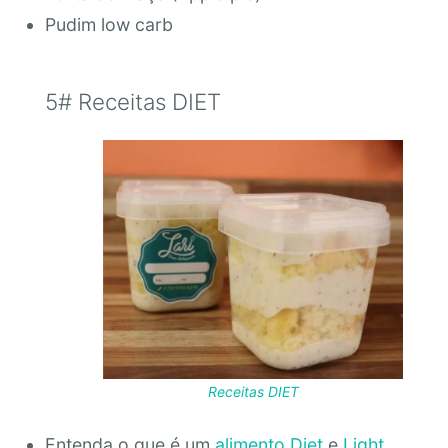
Pudim low carb
5# Receitas DIET
Receitas DIET
Entenda o que é um
alimento Diet
e
Light