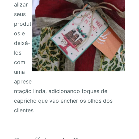
alizar
seus
produt
os e
deixá-
los
com
uma
aprese
ntação linda, adicionando toques de
capricho que vão encher os olhos dos
clientes.